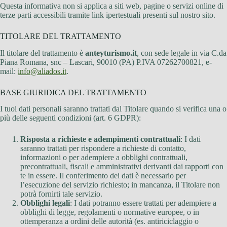
Questa informativa non si applica a siti web, pagine o servizi online di
terze parti accessibili tramite link ipertestuali presenti sul nostro sito.
TITOLARE DEL TRATTAMENTO
Il titolare del trattamento è
anteyturismo.it
, con sede legale in via C.da
Piana Romana, snc – Lascari, 90010 (PA) P.IVA 07262700821, e-
mail:
info@aliados.it
.
BASE GIURIDICA DEL TRATTAMENTO
I tuoi dati personali saranno trattati dal Titolare quando si verifica una o
più delle seguenti condizioni (art. 6 GDPR):
Risposta a richieste e adempimenti contrattuali
: I dati
saranno trattati per rispondere a richieste di contatto,
informazioni o per adempiere a obblighi contrattuali,
precontrattuali, fiscali e amministrativi derivanti dai rapporti con
te in essere. Il conferimento dei dati è necessario per
l’esecuzione del servizio richiesto; in mancanza, il Titolare non
potrà fornirti tale servizio.
Obblighi legali
: I dati potranno essere trattati per adempiere a
obblighi di legge, regolamenti o normative europee, o in
ottemperanza a ordini delle autorità (es. antiriciclaggio o