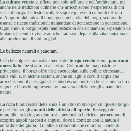
La
cultura veneta
si riflette non solo nell’arte e nell’architettura, ma
anche nelle tradizioni culinarie che arricchiscono l’esperienza di chi
visita il borgo. Le feste locali, le sagre e gli eventi culturali offrono
un’opportunità unica di immergersi nella vita del luogo, scoprendo
usanze e ricette tradizionali tramandate di generazione in generazione.
Ogni anno, il borgo ospita manifestazioni che richiamano aspettatori da
lontano, facendo rivivere antiche tradizioni legate alla vita contadina e
alla produzione di vini pregiati.
Le bellezze naturali e panorami
Ciò che colpisce immediatamente del
borgo veneto
sono i
panorami
mozzafiato
che si aprono alla vista. Collocato in una posizione
privilegiata, il borgo offre viste spettacolari sulle colline circostanti,
sulle valli e, in alcune sezioni, anche su laghi e corsi d’acqua che
arricchiscono il paesaggio. I sentieri escursionistici che si snodano tra i
vigneti e i boschi rappresentano una vera delizia per gli amanti della
natura.
La ricca biodiversità della zona è un altro motivo per cui questo borgo
è perfetto per gli
amanti delle attività all’aperto
. Passeggiate
tranquille, trekking avventurosi e percorsi in bicicletta permettono di
scoprire angoli nascosti e angusti, dove il contatto con la natura è
all’ordine del giorno. Gli albe e i tramonti che colorano il cielo di
sfumature d’oro, rosa e blu sono semplicemente indimenticabili e