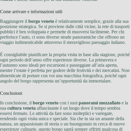
Come arrivare e informazioni utili
Raggiungere il
borgo veneto
è relativamente semplice, grazie alla sua
posizione strategica. Se si proviene dalle città vicine, la rete di trasporti
pubblici è ben sviluppata e permette di muoversi facilmente. Per chi
preferisce l’auto, ci sono diverse strade panoramiche che offrono un
viaggio indimenticabile attraverso il meraviglioso paesaggio italiano.
È consigliabile pianificare la propria visita in base alla stagione, poiché
ogni periodo dell’anno offre esperienze diverse. La primavera e
l’autunno sono ideali per escursioni e passeggiate all’aria aperta,
mentre l’estate è perfetta per godere delle festività e dei mercatini. Non
dimenticate di portare con voi una macchina fotografica, poiché ogni
angolo del borgo rappresenta un’opportunità da immortalare.
Conclusioni
In conclusione, il
borgo veneto
con i suoi
panorami mozzafiato
e la
sua
cultura veneta
affascinante è un luogo dove il tempo sembra
essersi fermato. Le attività da fare sono molteplici e variegate,
rendendo ogni visita unica e speciale. Sia che tu sia un amante della
natura, un appassionato di storia o un buongustaio in cerca di nuove
esperienze culinarie, questo borgo saprà sempre offrirti qualcosa di