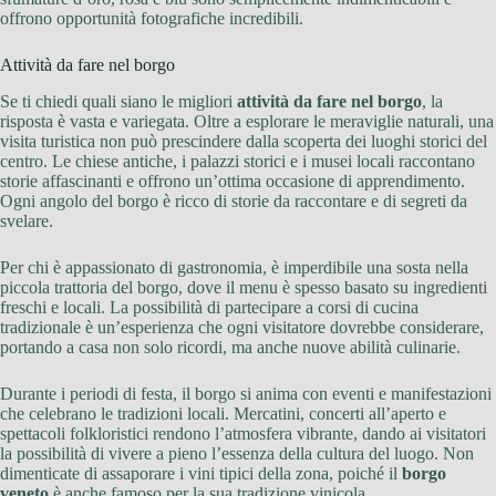
offrono opportunità fotografiche incredibili.
Attività da fare nel borgo
Se ti chiedi quali siano le migliori
attività da fare nel borgo
, la
risposta è vasta e variegata. Oltre a esplorare le meraviglie naturali, una
visita turistica non può prescindere dalla scoperta dei luoghi storici del
centro. Le chiese antiche, i palazzi storici e i musei locali raccontano
storie affascinanti e offrono un’ottima occasione di apprendimento.
Ogni angolo del borgo è ricco di storie da raccontare e di segreti da
svelare.
Per chi è appassionato di gastronomia, è imperdibile una sosta nella
piccola trattoria del borgo, dove il menu è spesso basato su ingredienti
freschi e locali. La possibilità di partecipare a corsi di cucina
tradizionale è un’esperienza che ogni visitatore dovrebbe considerare,
portando a casa non solo ricordi, ma anche nuove abilità culinarie.
Durante i periodi di festa, il borgo si anima con eventi e manifestazioni
che celebrano le tradizioni locali. Mercatini, concerti all’aperto e
spettacoli folkloristici rendono l’atmosfera vibrante, dando ai visitatori
la possibilità di vivere a pieno l’essenza della cultura del luogo. Non
dimenticate di assaporare i vini tipici della zona, poiché il
borgo
veneto
è anche famoso per la sua tradizione vinicola.