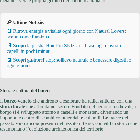
meta una vera e propria gemma del panorama italiano.
🔎 Ultime Notizie:
📄 Ritrova energia e vitalità ogni giorno con Natural Lovers:
scopri come funziona
📄 Scopri la piastra Hair Pro Style 2 in 1: asciuga e liscia i
capelli in pochi minuti
📄 Scopri gastroref stop: sollievo naturale e benessere digestivo
ogni giorno
Storia e cultura del borgo
Il
borgo veneto
che andremo a esplorare ha radici antiche, con una
storia locale
che affonda nei secoli. Fondato nel periodo medievale, il
borgo si è sviluppato attorno a castelli e monasteri, diventando un
importante centro di scambi commerciali e culturali. Le tracce del
passato sono ancora presenti nel tessuto urbano, con edifici storici che
testimoniano l’evoluzione architettonica del territorio.